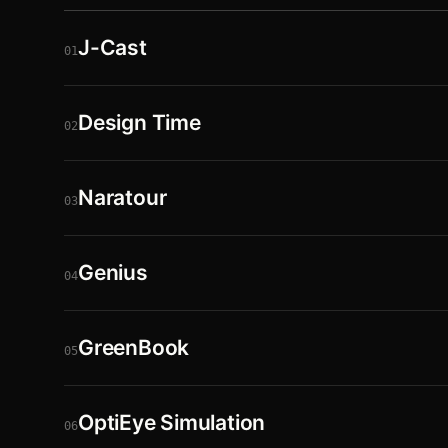
J-Cast
01
Design Time
02
Naratour
03
Genius
04
GreenBook
05
OptiEye Simulation
06