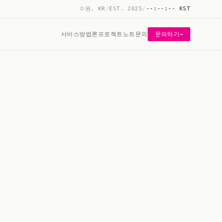
수원, KR
/
EST. 2025
/
--:--:--
KST
서비스
방법론
프로젝트
노트
문의
→
문의하기