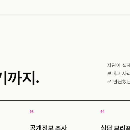
자단이 실
기까지.
보내고 사라
로 판단했
03
04
공개정보 조사
상담 브리